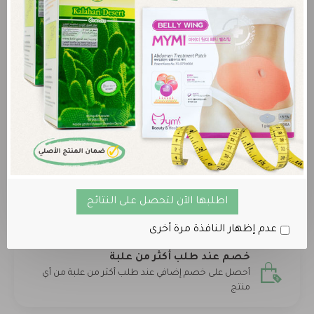
لا يمكنك اضافة تعليق قبل شراء هذا المنتج
الرجاء
الدخول
أو
التسجيل
لكي تتمكن من تقييم المنتج
لا يوجد أي تعليقات لهذا المنتج.
المنتج الأصلي 100%
اطلبها الآن لتحصل على النتائج
نضمن لك حصولك على المنتج الاصلي فقط
عدم إظهار النافذة مرة أخرى
خصم عند طلب أكثر من علبة
أحصل على خصم إضافي عند طلب أكثر من علبة من أي
منتج