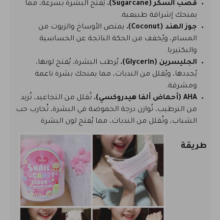
قصب السكر (Sugarcane).
يُفتح البشرة بسرعة، مما
يمنحك إشراقة طبيعية.
جوز الهند (Coconut).
يمتص الأوساخ والزيوت من
المسام، ويُخفف من الحكة الناتجة عن الحساسية
والبكتيريا.
الجليسرين (Glycerin).
يُرطب البشرة، يُفتح لونها،
يُجددها، ويُقلل من الندبات، مما يمنحك بشرة ناعمة
ومشرقة.
AHA (أحماض ألفا هيدروكسي).
تُقلل من التجاعيد، تُزيد
من الترطيب، تُوازن درجة الحموضة في البشرة، تُحارب حب
الشباب، وتُقلل من الندبات، مما يُفتح لون البشرة.
طريقة