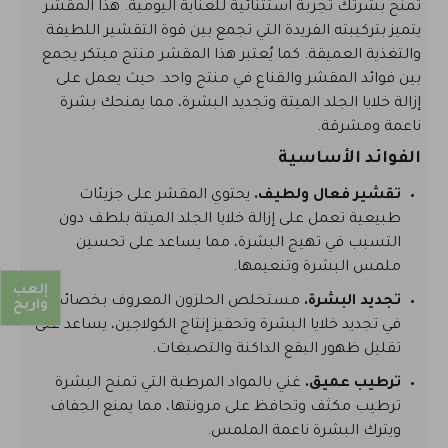
تمنح بشرتك تجربة استثنائية للعناية اليومية. هذا المقشر
يتميز بتركيبته الفريدة التي تجمع بين قوة التقشير اللطيفة
والتغذية العميقة. كما يُعتبر هذا المقشر منتج مبتكر يجمع
بين فوائد المقشر والقناع في منتج واحد. حيث يعمل على
إزالة خلايا الجلد الميتة وتجديد البشرة، مما يمنحك بشرة
ناعمة ومشرقة.
الفوائد الأساسية
تقشير فعال ولطيف.
يحتوي المقشر على جزيئات
طبيعية تعمل على إزالة خلايا الجلد الميتة بلطف دون
التسبب في تهيج البشرة، مما يساعد على تحسين
ملمس البشرة وتنعيمها.
إلعب
تجديد البشرة.
مستخلص الحلزون المعروف بخصائصه
واربح
في تجديد خلايا البشرة وتحفيز إنتاج الكولاجين، يساعد على
تقليل ظهور البقع الداكنة والتصبغات.
ترطيب عميق.
غني بالمواد المرطبة التي تمنح البشرة
ترطيب مكثف وتحافظ على مرونتها، مما يمنع الجفاف
ويترك البشرة ناعمة الملمس.