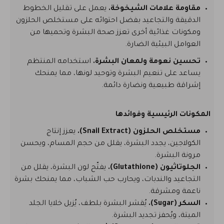
مقاومة علامات الشيخوخة.
يعمل على تقليل الخطوط
الدقيقة والتجاعيد بفضل احتوائه على مستخلص الحلزون
ومكونات غذائية أخرى تعزز صحة البشرة وتحميها من
العوامل البيئية الضارة.
تحسين نعومة ولمعان البشرة.
استخدامه المنتظم
يساعد على تنعيم البشرة وتوحيد لونها، مما يمنحك
إشراقة طبيعية ونضارة دائمة.
المكونات الرئيسية وفوائدها
مستخلص الحلزون (Snail Extract).
يعزز إنتاج
الكولاجين، يجدد البشرة، يقلل من حجم المسام، ويحسن
مرونة البشرة.
الجلوتاثيون (Glutathione).
يفتّح لون البشرة، يقلل من
التجاعيد والندبات، ويحارب حب الشباب، مما يمنحك بشرة
ناعمة ومشرقة.
السكر (Sugar).
يُقشر البشرة بلطف، يُزيل خلايا الجلد
الميتة، ويُحفز تجديد البشرة.