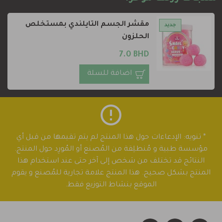
مقشر الجسم التايلندي بمستخلص
جديد
الحلزون
7.0 BHD
اضافة للسلة
* تنويه: الإدعاءات حول هذا المنتج لم يتم تقيمها من قبل أي
مؤسسة طبية و مُنطلِقة من المُصنع أو المُورِد حول المنتج.
النتائج قد تختلف من شخص إلى آخر حتى عند استخدام هذا
المنتج بشكل صحيح. هذا المنتج علامة تجارية للمُصنع و يقوم
الموقع بنشاط التوزيع فقط.