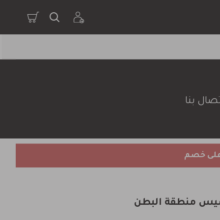
صال بنا
على خصم
يس منطقة البطن