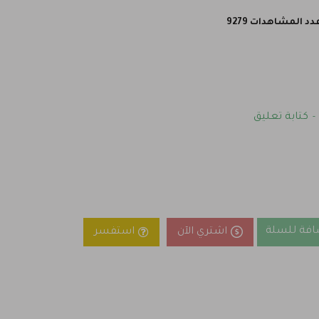
دد المشاهدات 9279
كتابة تعليق
-
افة للسلة
اشتري الآن
استفسر