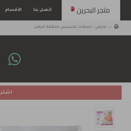
اتصل بنا
الأقسام
مايمي - لصقات تخسيس منطقة البطن
اشتري 