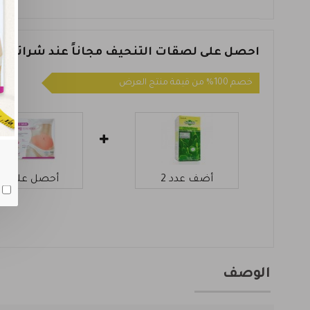
احصل على لصقات التنحيف مجاناً عند شرائك عل
خصم 100% من قيمة منتج العرض
أضف عدد 2
أحصل على 1
الوصف