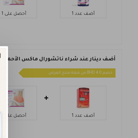
أضف عدد 1
أحصل على 1
أضف دينار عند شراء ناتشورال ماكس الأحمر ل
خصم 4.0 BHD من قيمة منتج العرض
أضف عدد 1
أحصل على 1