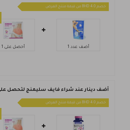
خصم 4.0 BHD من قيمة منتج العرض
أضف عدد 1
أحصل على 1
أضف دينار عند شراء فايف سليمنج لتحصل على
خصم 4.0 BHD من قيمة منتج العرض