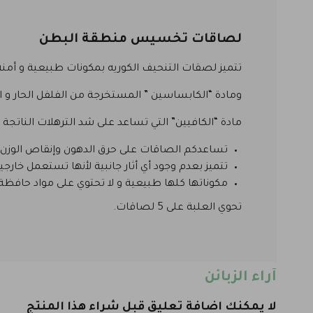
لصاقات تخسيس منطقة البطن
تتميز لصقات التنحيف الكوريه بمكونات طبيعية و أمنة 100 % مكونة من مادة مستخرجة من شجرة يابانية تساعد على حرق الدهون وإنقاص ال
ومادة “الكابساسين ” المستخرجة من الفلفل الحار و 
مادة “الكافيين” التي تساعد على شد الترهلات النات
تساعدكم الصاقات على حرق الدهون وإنقاص الوزن عن طريق إنقاص حجم البطن
تتميز بعدم وجود أي أثار جانبية لأنها تستعمل خارجيا
مكوناتها كلها طبيعية و لا تحتوي على مواد حافظة 
تحوي العلبة على 5 لصاقات.
آراء الزبائن
لا يمكنك اضافة تعليق قبل شراء هذا المنتج