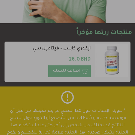
منتجات زرتها مؤخراً
ايفوري كابس - فيتامين سي
26.0 BHD
اضافة للسلة
* تنويه: الإدعاءات حول هذا المنتج لم يتم تقيمها من قبل أي
مؤسسة طبية و مُنطلِقة من المُصنع أو المُورِد حول المنتج.
النتائج قد تختلف من شخص إلى آخر حتى عند استخدام هذا
المنتج بشكل صحيح. هذا المنتج علامة تجارية للمُصنع و يقوم