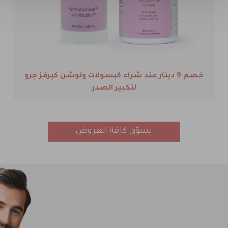
أضف 1 دينار عند شراء برننق فات لتحصل على لصاقات
البطن للتنحيف هدية
تسوّق كافة العروض