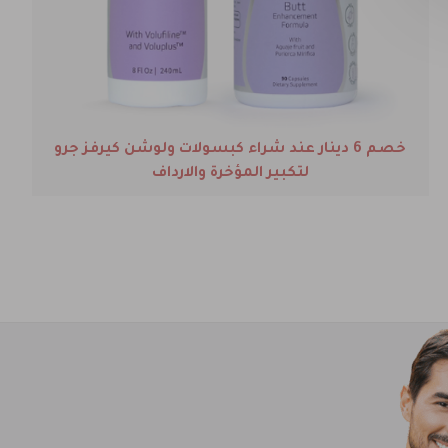
خصم 50% من سعر شاي هيرب الألماني للتنحيف عند
شراءه مع الصبار بلس