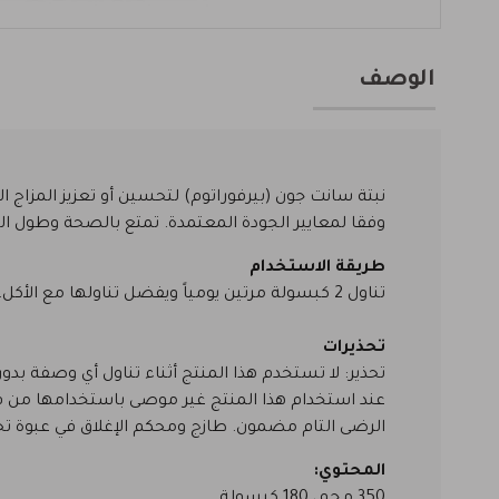
الوصف
نبتة سانت جون (بيرفوراتوم) لتحسين أو تعزيز المزاج ال
وفقا لمعايير الجودة المعتمدة. تمتع بالصحة وطول الع
طريقة الاستخدام
تناول 2 كبسولة مرتين يومياً ويفضل تناولها مع الأكل. لأفضل النتائج استخدمها على الأقل لمدة شهرين.
تحذيرات
تحذير: لا تستخدم هذا المنتج أثناء تناول أي وصفة
عند استخدام هذا المنتج غير موصى باستخدامها من قبل
الرضى التام مضمون. طازج ومحكم الإغلاق في عبوة تحم
المحتوي: