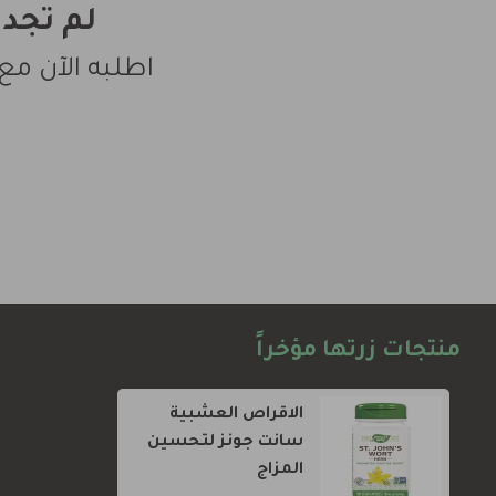
لم تجد
اطلبه الآن مع
منتجات زرتها مؤخراً
الاقراص العشبية
سانت جونز لتحسين
المزاج