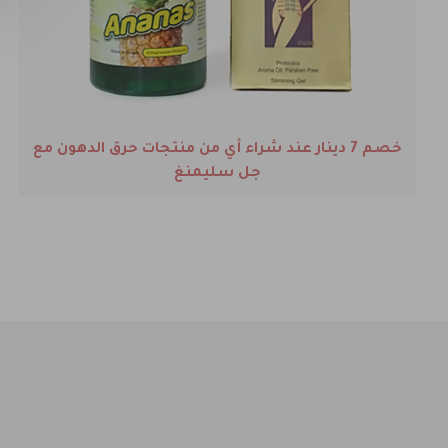
اشتري كورس 3 أشهر من فيتامينات هيرهانس بسعر
الخصم بسعر 33 دينار بدلاً من 41