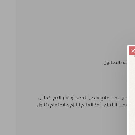
لوجه بالصابون.
حور، يجب علاج نقص الحديد أو فقر الدم. كما أن
 الالتزام بأخذ العلاج اللازم والاهتمام بتناول