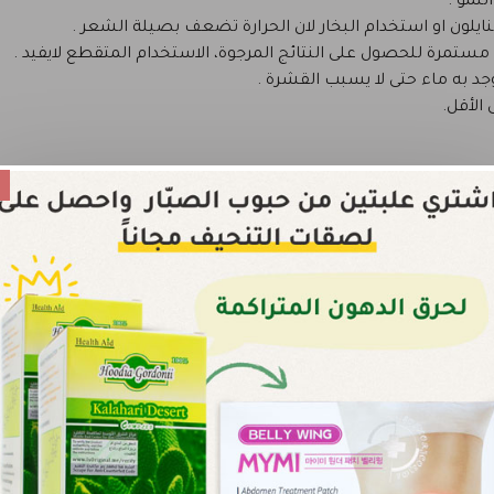
لنمو
.
نايلون او استخدام البخار لان الحرارة تضعف بصيلة الشعر
.
مستمرة للحصول على النتائج المرجوة، الاستخدام المتقطع لايفيد .
جد به ماء حتى لا يسبب القشرة .
الأقل.
ة جافة مع عمل مساج بشكل دائري ليدخل في المسامات. ثم يغسل ا
 أسباب تساقط الشعر :
صهما يسبب تساقط الشعر. وحتى تستفيدوا بشكل كبير من نتائج زيت ال
مونات وحبوب منع الحمل والتوتر له أسباب كبيرة في تساقط الشعر. يجب