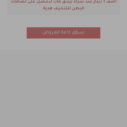
أضف 1 دينار عند شراء برننق فات لتحصل على لصاقات
البطن للتنحيف هدية
تسوّق كافة العروض