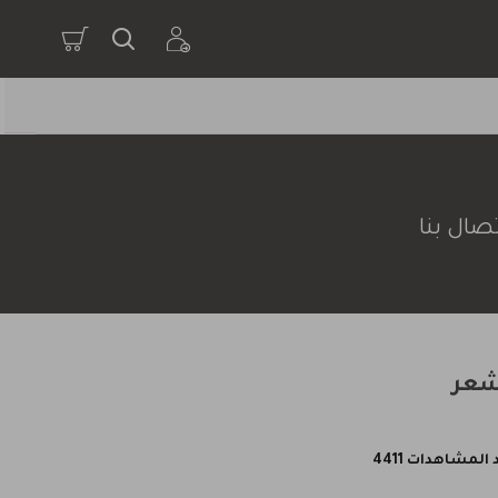
صال بنا
لشعر
المشاهدات 4411