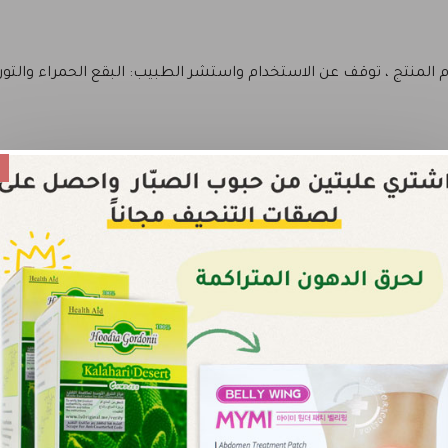
ام المنتج ، توقف عن الاستخدام واستشر الطبيب: البقع الحمراء والتور
345 Comp
، والتي تجمع بين مكونات مختارة بعناية لتحقيق أقصى در
ظهر العيوب والبقع الداكنة وينظّم إنتاج الزيوت في البشرة، كما يقو
يحتوي على مضادات أكسدة طبيعية، يساعد في تجديد ن