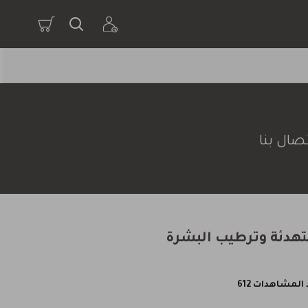
صال بنا
المشاهدات 612