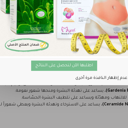
 الجلد من الجذور الحرة، يساعد على تقليل آثار الشيخوخة المبكرة.
يحافظ على الرطوبة لفترة أطول ويساعد على دعم مرونة البشرة وم
يرطّب الجلد بفعالية باحتباس الماء داخل البشرة مما يج
غني بالعناصر المغذية ويعزز الترطيب ويحسّن
غني بالمعادن التي تغذّي البشرة ويدعم النعومة والحيوية.
اطلبها الآن لتحصل على النتائج
ف الالتهابات ويرطّب ويدعم تجديد البشرة.
عدم إظهار النافذة مرة أخرى
معروف بقدراته المهدّئة والمساعدة على ترميم الجلد 
يساعد على تهدئة البشرة ومنحها شعور نعومة.
التهاب ومهدّئة ويساعد على تلطيف البشرة الحسّاسة.
يساعد على الاسترخاء وتهدئة البشرة ويعطي شعوراً ل