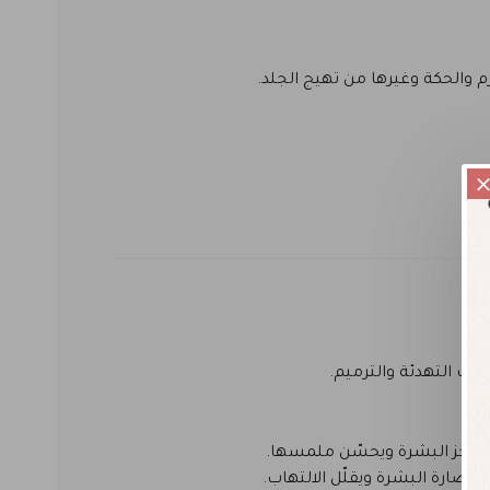
م والحكة وغيرها من تهيج الجلد.
جات التهدئة والترميم.
ّي حاجز البشرة ويحسّن ملمسها.
ضارة البشرة ويقلّل الالتهاب.