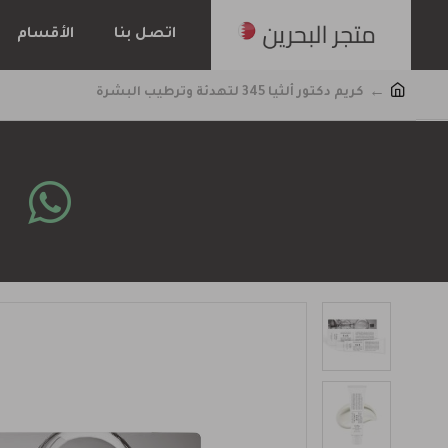
اتصل بنا
الأقسام
كريم دكتور ألثيا 345 لتهدئة وترطيب البشرة