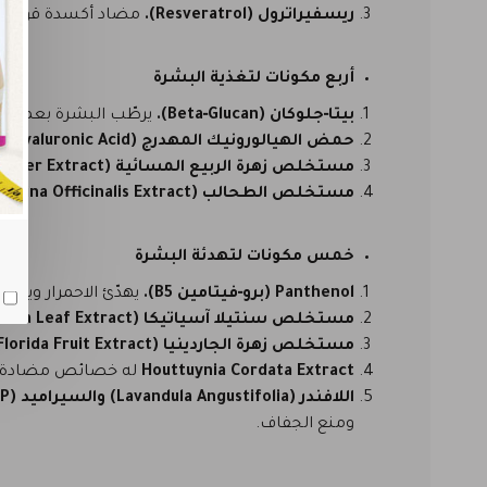
ريسفيراترول (Resveratrol).
مضاد أكسدة قوي يحمي
أربع مكونات لتغذية البشرة
بيتا‑جلوكان (Beta‑Glucan).
يرطّب البشرة بعمق و
حمض الهيالورونيك المهدرج (Hydrolyzed Hyaluronic Acid).
مستخلص زهرة الربيع المسائية (Evening Primrose Flower Extract).
مستخلص الطحالب (Corallina Officinalis Extract).
خمس مكونات لتهدئة البشرة
Panthenol (برو‑فيتامين B5).
يهدّئ الاحمرار ويخفّ
مستخلص سنتيلا آسياتيكا (Centella Asiatica Leaf Extract).
مستخلص زهرة الجاردينيا (Gardenia Florida Fruit Extract).
Houttuynia Cordata Extract
له خصائص مضادة لل
اللافندر (Lavandula Angustifolia) والسيراميد (Ceramide NP).
ومنع الجفاف.