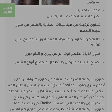
البايوتين
إلعب
مكونات اختيرت
واربح
بطريقة علمية خاصة بـ هيرهانس
تحتوي تركيبة من فيتامينات العناية بالشعر في حلوى
لذيذة الطعم
خالية من الجلوتين والمواد المعدلة وراثياً ومنتج نباتي
100%.
حَلوى لذيذة بطعم توت الراس بيري و البلو بيري.
تصلح للنساء والرجال وللأطفال ولجميع أنواع الشعر.
تحتوي التركيبة المدروسة بعناية في حَلوى هيرهانس على
مُكون سري وهو الـ Choline والذي أثبت قدرته على إبطال الكبد
الدهني وإرجاعه صحياً. حيث تعتبر مشاكل الشعر وتساقطه
تحديداً من أعراض الكبد الدهني. حَلوى هيرهانس هي منتج
الشعر الأول والوحيد التي تُقدم الـ Choline في تركيبته. كما
تحتوي التركيبة المنشئة بطريقة علمية في حَلوى هيرهانس