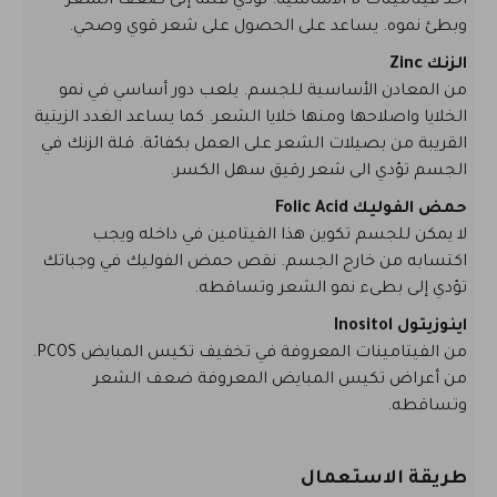
أحد فيتامينات B الأساسية. تؤدي قلته إلى ضعف الشعر
وبطئ نموه. يساعد على الحصول على شعر قوي وصحي.
الزنك Zinc
من المعادن الأساسية للجسم. يلعب دور أساسي في نمو
الخلايا واصلاحها ومنها خلايا الشعر. كما يساعد الغدد الزيتية
القريبة من بصيلات الشعر على العمل بكفائة. قلة الزنك في
الجسم تؤدي الى شعر رقيق سهل الكسر.
حمض الفوليك Folic Acid
لا يمكن للجسم تكوين هذا الفيتامين في داخله ويجب
اكتسابه من خارج الجسم. نقص حمض الفوليك في وجباتك
تؤدي إلى بطىء نمو الشعر وتساقطه.
اينوزيتول Inositol
من الفيتامينات المعروفة في تخفيف تكيس المبايض PCOS.
من أعراض تكيس المبايض المعروفة ضعف الشعر
وتساقطه.
طريقة الاستعمال