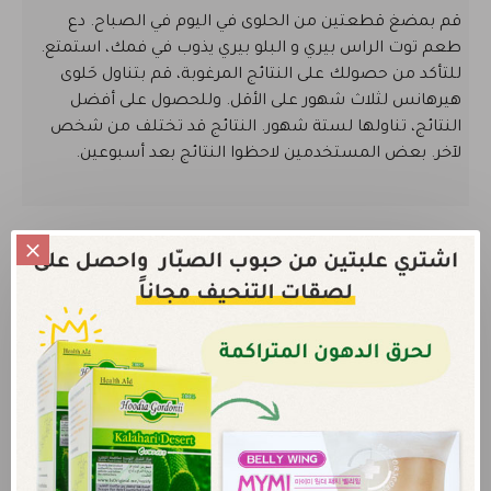
قم بمضغ قطعتين من الحلوى في اليوم في الصباح. دع
طعم توت الراس بيري و البلو بيري يذوب في فمك، استمتع.
للتأكد من حصولك على النتائج المرغوبة، قم بتناول حَلوى
هيرهانس لثلاث شهور على الأقل. وللحصول على أفضل
النتائج، تناولها لستة شهور. النتائج قد تختلف من شخص
لآخر. بعض المستخدمين لاحظوا النتائج بعد أسبوعين.
آراء الزبائن
لا يمكنك اضافة تعليق قبل شراء هذا المنتج
الرجاء
الدخول
أو
التسجيل
لكي تتمكن من تقييم المنتج
لا يوجد أي تعليقات لهذا المنتج.