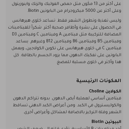
على أكثر من 13 مكَون مثل حمض الفوليك والزنك واينوزيتول
وعلى أكثر عن 5000 ميكروجرام من البايوتين Biotin.
وليس تغذية وتطويل الشعر فقط. تساعد حَلوى هيرهانس
في الحصول على بشرة وأظافر صحية أكثر. شكراً للفيتامينات
المضافة للتركيبة مثل فيتامين A وفيتامين C وفيتامين D3
وفيتامين B5 وفيتامين B6 وفيتامين B12 وغيرهم. يساعد
فيتامين C في حَلوى هيرهانس على تكوين الكولاجين، ويعمل
البايوتين على تفكيك الدهون مما يزود الجسم بالطاقة. كل
هذا وأكثر في حَلوى مسلية للمضغ.
المكونات الرئيسية
الكولاين Choline
فيتامين أساسي لعملية أيض الدهون. بدونه تتراكم الدهون
والكوليسترول في الكبد. ومن أعراض الكبد الدهني تساقط
الشعر وقلة التركيز بالاضافة لمشاكل وأعراض أخرى.
البيوتين Biotin