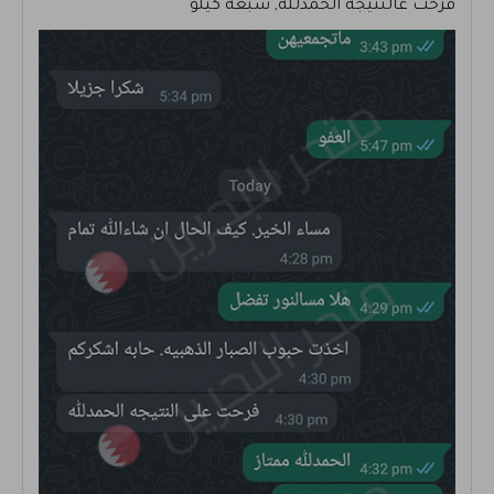
فرحت عالنتيجة الحمدلله, سبعة كيلو