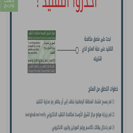
إلعب
واربح