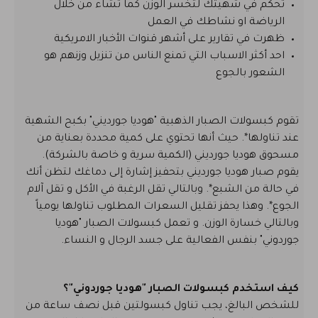
تحكم في شهيتك لتخسر الوزن كما تشاء من خلال
الرياضة او نشاطك في العمل
ظهرت في تقارير على أشهر قنوات الأخبار الامريكية
احد أكثر الاسباب التي تمنع الناس من تنزيل وزنهم هو
الشعور بالجوع
تقوم كبسولات الصبار الذهبية "هوديا جورديني" بكبح الشهية
عند تناولها*. حيث أنها تحتوي على كمية محددة بعناية من
مسحوق هوديا جورديني (الكمية سرية و خاصة بالشركة).
يقوم صبار هوديا جورديني بتحفيز إشارة إلى دماغك لتظن أنك
في حالة من الشبع*. وبالتالي تقل الرغبة في الأكل و تقل آلام
الجوع*. وهذا يحفز تقليل السعرات المطلوب تناولها يومياً
وبالتالي خسارة الوزن. و تعمل كبسولات الصبار "هوديا
جوردوني" بنفس الفعالية على جسد الرجال و النساء.
كيف استخدم كبسولات الصبار "هوديا جوردوني"؟
للشخص البالغ، يجب تناول كبسولتين قبل نصف ساعة من