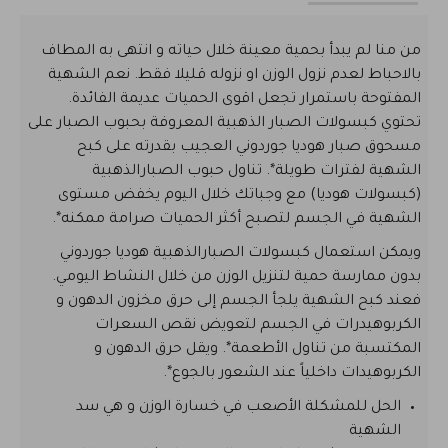
من منا لم يبدأ بحمية معينة خلال حياته و انتهى به المطاف
بالاحباط لعدم نزول الوزن او نزوله قليلا فقط. نعم الشهية
المفتوحة باستمرار تجعل اقوى الحميات عديمة الفائدة.
تحتوي كبسولات الصبار الذهبية المعروفة بحبوب الصبار على
مسحوق صبار هوديا جوردوني العجيب بقدرته على كبح
الشهية لفترات طويلة*. تناول حبوب الصبارالذهبية
(كبسولات هوديا) مع وجباتك خلال اليوم يخفض مستوى
الشهية في الجسم لتصبح أكثر الحميات صرامة ممكنه*.
ويمكن استعمال كبسولات الصبارالذهبية هوديا جوردوني
بدون ممارسة حمية لتنزيل الوزن من خلال النشاط اليومي.
فعند كبح الشهية يلجأ الجسم إلى حرق مخزون الدهون و
الكربوهيدرات في الجسم لتعويض نقص السعرات
المكتسبة من تناول الأطعمة*. ويقل حرق الدهون و
الكربوهيدات داخلياً عند الشعور بالجوع*.
الحل للمشكلة الأصعب في خسارة الوزن و هي سد
الشهية