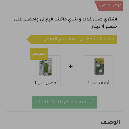
عرض خاص
اشتري صبار غولد و شاي ماتشا الياباني واحصل على
خصم 4 دينار
خصم 7.0 BHD من قيمة منتج العرض
العرض
أضف عدد 1
أحصل على 1
أضف العرض لسلة الشراء
الوصف