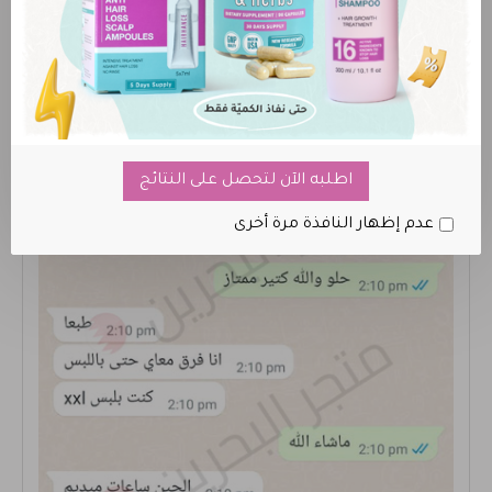
انا كنت 98 اخر مرة قسته كان 82. فرق معاي باللبس من
اكسين لارج والحين ساعات ميديوم
اطلبه الآن لتحصل على النتائج
عدم إظهار النافذة مرة أخرى