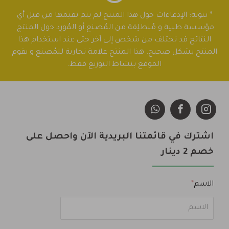
* تنويه: الإدعاءات حول هذا المنتج لم يتم تقيمها من قبل أي
مؤسسة طبية و مُنطلِقة من المُصنع أو المُورِد حول المنتج.
النتائج قد تختلف من شخص إلى آخر حتى عند استخدام هذا
المنتج بشكل صحيح. هذا المنتج علامة تجارية للمُصنع و يقوم
الموقع بنشاط التوزيع فقط.
اشترك في قائمتنا البريدية الآن واحصل على
خصم 2 دينار
الاسم