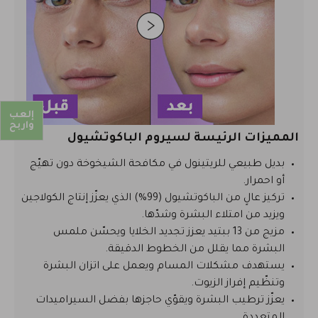
إلعب
واربح
المميزات الرئيسة لسيروم الباكوتشيول
بديل طبيعي للريتينول في مكافحة الشيخوخة دون تهيّج
أو احمرار.
تركيز عالٍ من الباكوتشيول (99%) الذي يعزّز إنتاج الكولاجين
ويزيد من امتلاء البشرة وشدّها.
مزيج من 13 ببتيد يعزز تجديد الخلايا ويحسّن ملمس
البشرة مما يقلل من الخطوط الدقيقة.
يستهدف مشكلات المسام ويعمل على اتزان البشرة
وتنظّيم إفراز الزيوت.
يعزّز ترطيب البشرة ويقوّي حاجزها بفضل السيراميدات
المتعددة.