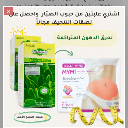
الطبقات، مما يعزز امتلاء البشرة ونعومتها عند اللمس.
كما يساعد على الحفاظ على رطوبة الجلد لفترة أطول، ما
يقلل الشعور بالجفاف أو الشد.
13 نوعاً من الببتيدات.
تساهم في تحسين مرونة البشرة
وتقليل الخطوط الدقيقة ودعم تجديد الخلايا لتحسين
الملمس العام تدريجياً.
مستخلصات نباتية ومواد مهدّئة
تساعد على التهدئة
وتقليل الاحمرار وتمنح لمسة نهائية مريحة للبشرة.
آراء الزبائن
لا يمكنك اضافة تعليق قبل شراء هذا المنتج
الرجاء
الدخول
أو
التسجيل
لكي تتمكن من تقييم المنتج
لا يوجد أي تعليقات لهذا المنتج.