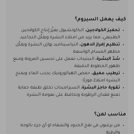
كيف يعمل السيروم؟
تحفيز الكولاجين.
الباكوتشيول يعزّز إنتاج الكولاجين
الطبيعي، مما يزيد من امتلاء البشرة ويقلّل التجاعيد.
تنظيم إفراز الدهون.
النياسيناميد يوازن البشرة ويقلّل
مظهر المسام الواسعة.
شدّ البشرة.
الببتيدات تعمل على تحسين المرونة ومنع
ظهور الخطوط الدقيقة.
ترطيب عميق.
حمض الهيالورونيك يجذب الماء ويمنح
البشرة امتلاءً فوريًا.
تقوية حاجز البشرة.
السيراميدات تخلق طبقة حماية
تمنع فقدان الرطوبة وتحافظ على نعومة البشرة.
مناسب لمن؟
من يرغبون في نفخ الخدود والشفاه او أي جزء بالوجه
والرقبة