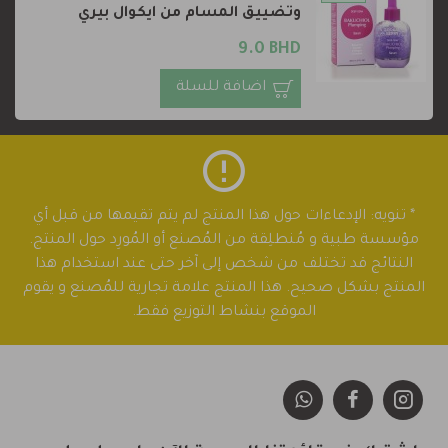
وتضييق المسام من ايكوال بيري
9.0 BHD
اضافة للسلة
* تنويه: الإدعاءات حول هذا المنتج لم يتم تقيمها من قبل أي
مؤسسة طبية و مُنطلِقة من المُصنع أو المُورِد حول المنتج.
النتائج قد تختلف من شخص إلى آخر حتى عند استخدام هذا
المنتج بشكل صحيح. هذا المنتج علامة تجارية للمُصنع و يقوم
الموقع بنشاط التوزيع فقط.