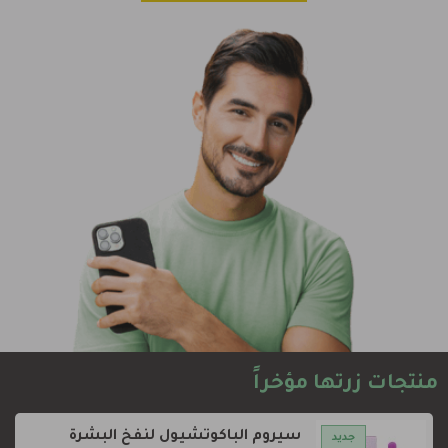
منتجات زرتها مؤخراً
سيروم الباكوتشيول لنفخ البشرة
جديد