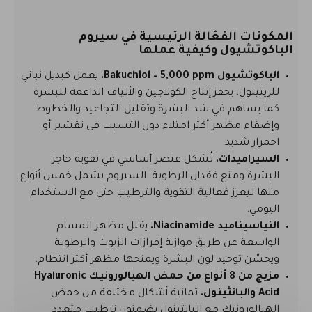
المكونات الفعّالة الرئيسية في سيروم
الباكوتشيول وكيفية عملها
الباكوتشيول Bakuchiol – 5,000 ppm.
يعمل كبديل نباتي
للريتينول، يحفز إنتاج الكولاجين والألياف الداعمة للبشرة
كما يساهم في شد البشرة وتقليل التجاعيد والخطوط
وإضفاء مظهر أكثر امتلاء دون التسبب في تقشير أو
احمرار شديد.
السيراميدات.
تُشكل عنصر أساسي في تقوية حاجز
البشرة ومنع فقدان الرطوبة. السيروم يشمل خمس أنواع
منها ليعزز فعالية التقوية والترطيب حتى مع الاستخدام
اليومي.
النياسيناميد Niacinamide.
يقلل مظهر المسام
الواسعة عن طريق موازنة إفرازات الزيوت والرطوبة
ويحسّن توحيد لون البشرة ويمنحها مظهر أكثر انتظام.
مزيج من 8 أنواع من حمض الهيالورونيك Hyaluronic
Acid والبانثينول.
ثمانية أشكال مختلفة من حمض
الهيالورونيك مع البانثينول يضمنون ترطيب متعدد