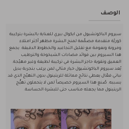
الوصف
سيروم الباكوتشيول من ايكوال بيري للعناية بالبشرة بتركيبة
كوريّة متقدمة مصمَّمة لمنح البشرة مظهر أكثر امتلاء
ومرونة ونعومة مع تقليل التجاعيد والخطوط الدقيقة. يجمع
هذا السيروم بين فوائد مضادات الشيخوخة والترطيب
العميق وتقوية حاجز البشرة في تركيبة لطيفة وغير مهيّجة.
يُعد سيروم الباكوتشيول خيار مثالي لمن يرغب بتجربة بديل
نباتي فعّال يعطي نتائج مماثلة للريتينول بدون التهيّج الذي قد
يسببه. صُنع هذا السيروم خصيصاً لمن لا يتحملون تهيُّج
الريتينول مما يجعله مناسب حتى للبشرة الحساسة.