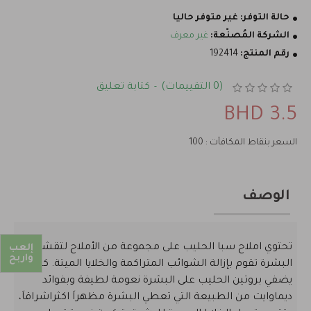
حالة التوفر:
غير متوفر حاليا
الشركة المُصنّعة:
غير معرف
رقم المنتج:
192414
(0 التقييمات)
كتابة تعليق
-
3.5 BHD
السعر بنقاط المكافآت : 100
الوصف
تحتوي املاح سبا الحليب على مجموعة من الأملاح لتقشير
إلعب
واربح
البشرة تقوم بإزالة الشوائب المتراكمة والخلايا الميتة. كما
يضفي بروتين الحليب على البشرة نعومة لطيفة وبفوائد
ديماوايت من الطبيعة التي تعطي البشرة مظهراَ اكثراشراقاَ،