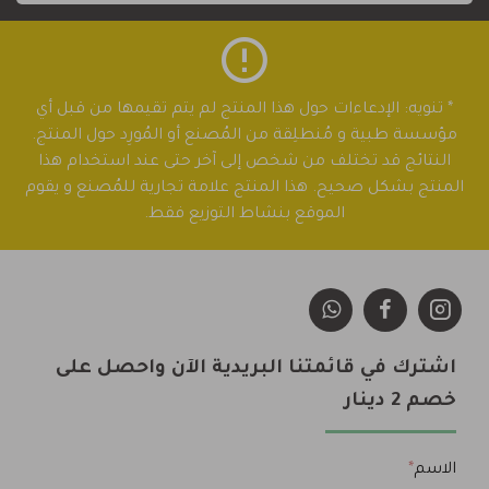
* تنويه: الإدعاءات حول هذا المنتج لم يتم تقيمها من قبل أي
مؤسسة طبية و مُنطلِقة من المُصنع أو المُورِد حول المنتج.
النتائج قد تختلف من شخص إلى آخر حتى عند استخدام هذا
المنتج بشكل صحيح. هذا المنتج علامة تجارية للمُصنع و يقوم
الموقع بنشاط التوزيع فقط.
اشترك في قائمتنا البريدية الآن واحصل على
خصم 2 دينار
الاسم